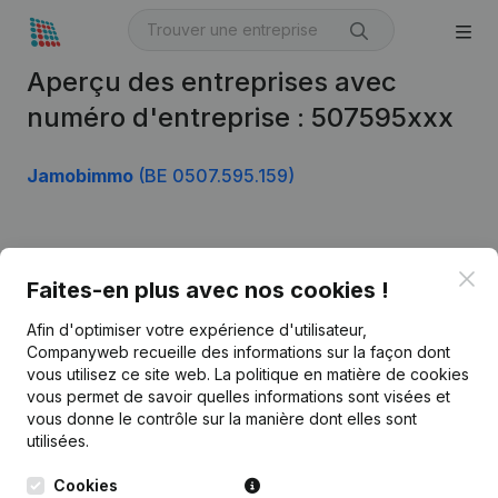
Aperçu des entreprises avec
numéro d'entreprise : 507595xxx
Jamobimmo
(BE 0507.595.159)
Produit
Clo
Faites-en plus avec nos cookies !
Informations d’entreprise
Afin d'optimiser votre expérience d'utilisateur,
Monitoring
Français
Companyweb recueille des informations sur la façon dont
vous utilisez ce site web.
La politique en matière de cookies
Recherche internationale
vous permet de savoir quelles informations sont visées et
vous donne le contrôle sur la manière dont elles sont
Kantorenpark Everest
Prospection
utilisées.
Leuvensesteenweg
iOS app
248D,
Cookies
1800 Vilvoorde