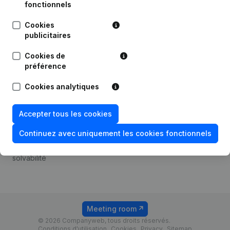
Android app
fonctionnels
Cookies
publicitaires
Thème
Plateforme
Cookies de
Compliance et prévention
Intégrations
préférence
de la fraude
Intégrations
Cookies analytiques
Consulter des comptes
personnalisées
annuels
Expérience de paiement
Accepter tous les cookies
Recherche de numéro de
Contact
TVA
Continuez avec uniquement les cookies fonctionnels
Tarifs
Vérification de la
solvabilité
Meeting room
© 2026 Companyweb, tous droits réservés.
Conditions d'utilisation
Cookies
Privacy
Sitemap