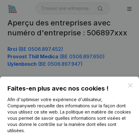
Aperçu des entreprises avec
numéro d'entreprise : 506897xxx
Rrci
(BE 0506.897.452)
Provost Thill Medica
(BE 0506.897.650)
Uylenbosch
(BE 0506.897.947)
Clo
Faites-en plus avec nos cookies !
Produit
Afin d'optimiser votre expérience d'utilisateur,
Informations d’entreprise
Companyweb recueille des informations sur la façon dont
Monitoring
vous utilisez ce site web.
La politique en matière de cookies
Français
vous permet de savoir quelles informations sont visées et
Recherche internationale
vous donne le contrôle sur la manière dont elles sont
utilisées.
Kantorenpark Everest
Prospection
Leuvensesteenweg