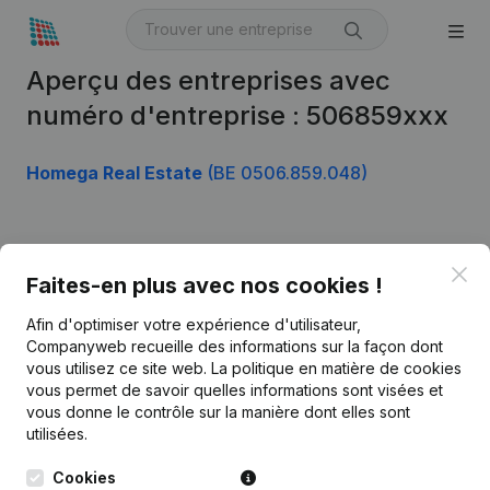
Aperçu des entreprises avec
numéro d'entreprise : 506859xxx
Homega Real Estate
(BE 0506.859.048)
Produit
Clo
Faites-en plus avec nos cookies !
Informations d’entreprise
Afin d'optimiser votre expérience d'utilisateur,
Monitoring
Français
Companyweb recueille des informations sur la façon dont
vous utilisez ce site web.
La politique en matière de cookies
Recherche internationale
vous permet de savoir quelles informations sont visées et
vous donne le contrôle sur la manière dont elles sont
Kantorenpark Everest
Prospection
utilisées.
Leuvensesteenweg
iOS app
248D,
Cookies
1800 Vilvoorde