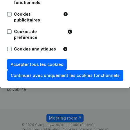
Android app
fonctionnels
Cookies
publicitaires
Thème
Plateforme
Cookies de
Compliance et prévention
Intégrations
préférence
de la fraude
Intégrations
Cookies analytiques
Consulter des comptes
personnalisées
annuels
Expérience de paiement
Accepter tous les cookies
Recherche de numéro de
Contact
TVA
Continuez avec uniquement les cookies fonctionnels
Tarifs
Vérification de la
solvabilité
Meeting room
© 2026 Companyweb, tous droits réservés.
Conditions d'utilisation
Cookies
Privacy
Sitemap