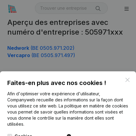
Aperçu des entreprises avec
numéro d'entreprise : 505971xxx
Nedwork
(BE 0505.971.202)
Vercapro
(BE 0505.971.497)
Clo
Produit
Faites-en plus avec nos cookies !
Informations d’entreprise
Afin d'optimiser votre expérience d'utilisateur,
Companyweb recueille des informations sur la façon dont
Monitoring
Français
vous utilisez ce site web.
La politique en matière de cookies
vous permet de savoir quelles informations sont visées et
Recherche internationale
vous donne le contrôle sur la manière dont elles sont
Kantorenpark Everest
Prospection
utilisées.
Leuvensesteenweg
iOS app
248D,