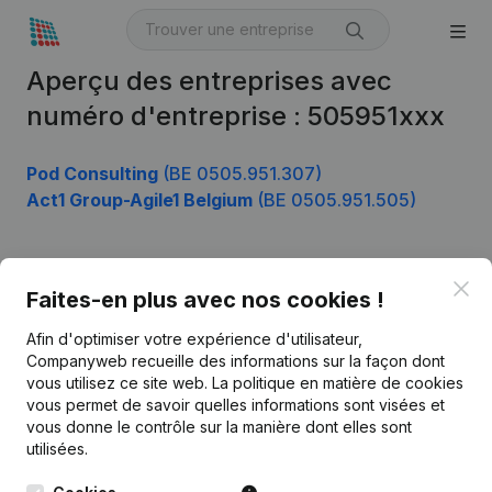
Aperçu des entreprises avec
numéro d'entreprise : 505951xxx
Pod Consulting
(BE 0505.951.307)
Act1 Group-Agile1 Belgium
(BE 0505.951.505)
Clo
Produit
Faites-en plus avec nos cookies !
Informations d’entreprise
Afin d'optimiser votre expérience d'utilisateur,
Companyweb recueille des informations sur la façon dont
Monitoring
Français
vous utilisez ce site web.
La politique en matière de cookies
vous permet de savoir quelles informations sont visées et
Recherche internationale
vous donne le contrôle sur la manière dont elles sont
Kantorenpark Everest
Prospection
utilisées.
Leuvensesteenweg
iOS app
248D,