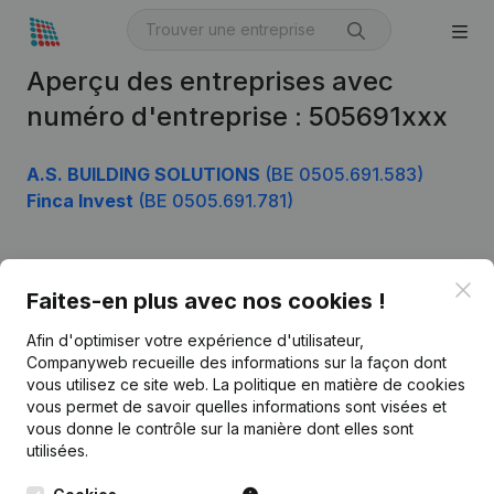
Aperçu des entreprises avec
numéro d'entreprise : 505691xxx
A.S. BUILDING SOLUTIONS
(BE 0505.691.583)
Finca Invest
(BE 0505.691.781)
Clo
Produit
Faites-en plus avec nos cookies !
Informations d’entreprise
Afin d'optimiser votre expérience d'utilisateur,
Companyweb recueille des informations sur la façon dont
Monitoring
Français
vous utilisez ce site web.
La politique en matière de cookies
vous permet de savoir quelles informations sont visées et
Recherche internationale
vous donne le contrôle sur la manière dont elles sont
Kantorenpark Everest
Prospection
utilisées.
Leuvensesteenweg
iOS app
248D,