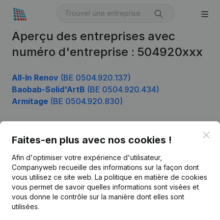
Aperçu des entreprises avec
numéro d'entreprise : 504920xxx
All-In Renov
(BE 0504.920.137)
Baobab-Solid'ArtB
(BE 0504.920.434)
Armitage
(BE 0504.920.830)
Clo
Faites-en plus avec nos cookies !
Produit
Afin d'optimiser votre expérience d'utilisateur,
Informations d’entreprise
Companyweb recueille des informations sur la façon dont
Monitoring
vous utilisez ce site web.
La politique en matière de cookies
Français
vous permet de savoir quelles informations sont visées et
Recherche internationale
vous donne le contrôle sur la manière dont elles sont
utilisées.
Kantorenpark Everest
Prospection
Leuvensesteenweg