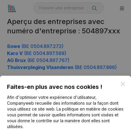
Aperçu des entreprises avec
numéro d'entreprise : 504897xxx
Sowe
(BE 0504.897.272)
Karo V
(BE 0504.897.569)
AG Brux
(BE 0504.897.767)
Thuisverpleging Vlaanderen
(BE 0504.897.866)
Clo
Faites-en plus avec nos cookies !
Produit
Afin d'optimiser votre expérience d'utilisateur,
Informations d’entreprise
Companyweb recueille des informations sur la façon dont
vous utilisez ce site web.
La politique en matière de cookies
Monitoring
Français
vous permet de savoir quelles informations sont visées et
vous donne le contrôle sur la manière dont elles sont
Recherche internationale
utilisées.