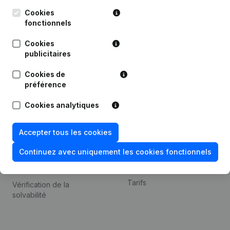
Kantorenpark Everest
Prospection
Leuvensesteenweg
Cookies
iOS app
248D,
fonctionnels
1800 Vilvoorde
Android app
Cookies
publicitaires
Cookies de
Thème
Plateforme
préférence
Compliance et prévention
Intégrations
Cookies analytiques
de la fraude
Intégrations
Consulter des comptes
personnalisées
Accepter tous les cookies
annuels
Expérience de paiement
Continuez avec uniquement les cookies fonctionnels
Recherche de numéro de
Contact
TVA
Tarifs
Vérification de la
solvabilité