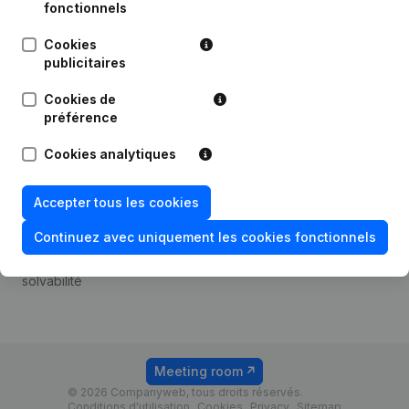
Android app
fonctionnels
Cookies
publicitaires
Thème
Plateforme
Cookies de
Compliance et prévention
Intégrations
préférence
de la fraude
Intégrations
Cookies analytiques
Consulter des comptes
personnalisées
annuels
Expérience de paiement
Accepter tous les cookies
Recherche de numéro de
Contact
TVA
Continuez avec uniquement les cookies fonctionnels
Tarifs
Vérification de la
solvabilité
Meeting room
© 2026 Companyweb, tous droits réservés.
Conditions d'utilisation
Cookies
Privacy
Sitemap