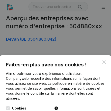
Aperçu des entreprises avec
numéro d'entreprise : 504880xxx
Devan
(BE 0504.880.842)
Produit
Clo
Faites-en plus avec nos cookies !
Informations d’entreprise
Afin d'optimiser votre expérience d'utilisateur,
Monitoring
Français
Companyweb recueille des informations sur la façon dont
vous utilisez ce site web.
La politique en matière de cookies
Recherche internationale
vous permet de savoir quelles informations sont visées et
vous donne le contrôle sur la manière dont elles sont
Kantorenpark Everest
Prospection
utilisées.
Leuvensesteenweg
iOS app
248D,
Cookies
1800 Vilvoorde