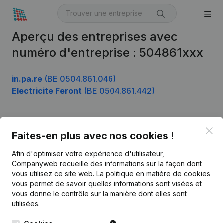
Aperçu des entreprises avec
numéro d'entreprise : 504861xxx
in.pa.re
(BE 0504.861.046)
Electricite Feront
(BE 0504.861.442)
Clo
Produit
Faites-en plus avec nos cookies !
Informations d’entreprise
Afin d'optimiser votre expérience d'utilisateur,
Companyweb recueille des informations sur la façon dont
Monitoring
Français
vous utilisez ce site web.
La politique en matière de cookies
vous permet de savoir quelles informations sont visées et
Recherche internationale
vous donne le contrôle sur la manière dont elles sont
Kantorenpark Everest
Prospection
utilisées.
Leuvensesteenweg
iOS app
248D,