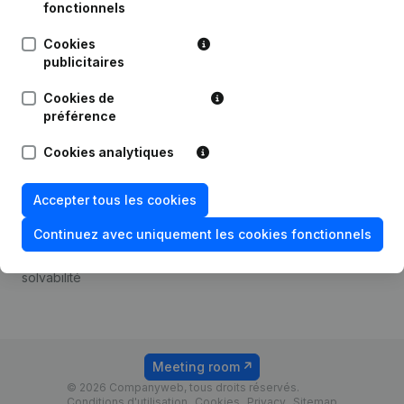
Android app
fonctionnels
Cookies
publicitaires
Thème
Plateforme
Cookies de
Compliance et prévention
Intégrations
préférence
de la fraude
Intégrations
Cookies analytiques
Consulter des comptes
personnalisées
annuels
Expérience de paiement
Accepter tous les cookies
Recherche de numéro de
Contact
TVA
Continuez avec uniquement les cookies fonctionnels
Tarifs
Vérification de la
solvabilité
Meeting room
© 2026 Companyweb, tous droits réservés.
Conditions d'utilisation
Cookies
Privacy
Sitemap