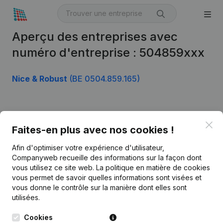
Aperçu des entreprises avec
numéro d'entreprise : 504859xxx
Nice & Robust
(BE 0504.859.165)
Produit
Clo
Faites-en plus avec nos cookies !
Informations d’entreprise
Afin d'optimiser votre expérience d'utilisateur,
Monitoring
Français
Companyweb recueille des informations sur la façon dont
vous utilisez ce site web.
La politique en matière de cookies
Recherche internationale
vous permet de savoir quelles informations sont visées et
vous donne le contrôle sur la manière dont elles sont
Kantorenpark Everest
Prospection
utilisées.
Leuvensesteenweg
iOS app
248D,
Cookies
1800 Vilvoorde