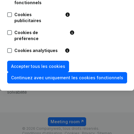
Android app
fonctionnels
Cookies
publicitaires
Thème
Plateforme
Cookies de
Compliance et prévention
Intégrations
préférence
de la fraude
Intégrations
Cookies analytiques
Consulter des comptes
personnalisées
annuels
Expérience de paiement
Accepter tous les cookies
Recherche de numéro de
Contact
TVA
Continuez avec uniquement les cookies fonctionnels
Tarifs
Vérification de la
solvabilité
Meeting room
© 2026 Companyweb, tous droits réservés.
Conditions d'utilisation
Cookies
Privacy
Sitemap