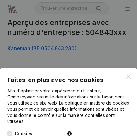
Aperçu des entreprises avec
numéro d'entreprise : 504843xxx
Kaneman
(BE 0504.843.230)
Produit
Clo
Faites-en plus avec nos cookies !
Informations d’entreprise
Afin d'optimiser votre expérience d'utilisateur,
Monitoring
Français
Companyweb recueille des informations sur la façon dont
vous utilisez ce site web.
La politique en matière de cookies
Recherche internationale
vous permet de savoir quelles informations sont visées et
vous donne le contrôle sur la manière dont elles sont
Kantorenpark Everest
Prospection
utilisées.
Leuvensesteenweg
iOS app
248D,
Cookies
1800 Vilvoorde