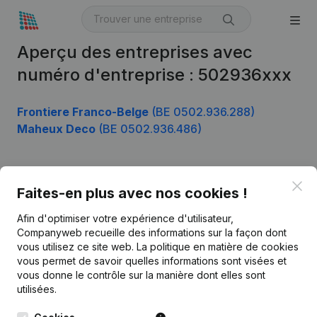
Aperçu des entreprises avec
numéro d'entreprise : 502936xxx
Frontiere Franco-Belge
(BE 0502.936.288)
Maheux Deco
(BE 0502.936.486)
Clo
Produit
Faites-en plus avec nos cookies !
Informations d’entreprise
Afin d'optimiser votre expérience d'utilisateur,
Companyweb recueille des informations sur la façon dont
Monitoring
Français
vous utilisez ce site web.
La politique en matière de cookies
vous permet de savoir quelles informations sont visées et
Recherche internationale
vous donne le contrôle sur la manière dont elles sont
Kantorenpark Everest
Prospection
utilisées.
Leuvensesteenweg
iOS app
248D,