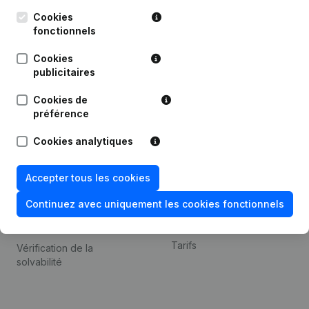
Kantorenpark Everest
Prospection
Leuvensesteenweg
Cookies
iOS app
248D,
fonctionnels
1800 Vilvoorde
Android app
Cookies
publicitaires
Cookies de
Thème
Plateforme
préférence
Compliance et prévention
Intégrations
Cookies analytiques
de la fraude
Intégrations
Consulter des comptes
personnalisées
Accepter tous les cookies
annuels
Expérience de paiement
Continuez avec uniquement les cookies fonctionnels
Recherche de numéro de
Contact
TVA
Tarifs
Vérification de la
solvabilité