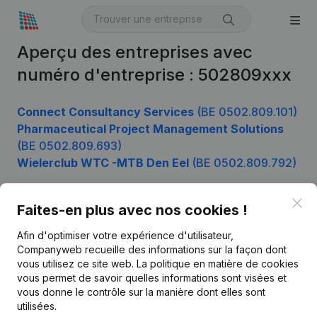
Aperçu des entreprises avec
numéro d'entreprise : 502809xxx
Connect Consultancy Services
(BE 0502.809.101)
Pharmaceutical Project Management Solutions
(BE 0502.809.693)
Wielerclub WTC -MTB Den Eel
(BE 0502.809.792)
Clo
Faites-en plus avec nos cookies !
Produit
Afin d'optimiser votre expérience d'utilisateur,
Informations d’entreprise
Companyweb recueille des informations sur la façon dont
vous utilisez ce site web.
La politique en matière de cookies
Monitoring
Français
vous permet de savoir quelles informations sont visées et
vous donne le contrôle sur la manière dont elles sont
Recherche internationale
utilisées.