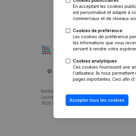
Cookies publicitaires
En acceptant les cookies public
est personnalisé et adapté à vo
commerciaux et de réseaux soc
Cookies de préférence
Les cookies de préférence per
les informations que vous recev
servent à rendre votre expérie
Cookies analytiques
Ces cookies fournissent une ana
Français
l'utilisateur. Ils nous permette
pages importantes. Ceci afin d'
Kantorenpark Everest
Leuvensesteenweg 248D,
Accepter tous les cookies
1800 Vilvoorde