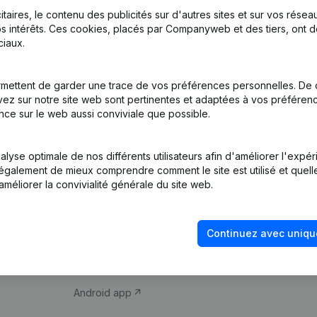
itaires, le contenu des publicités sur d'autres sites et sur vos rése
s intérêts. Ces cookies, placés par Companyweb et des tiers, ont d
iaux.
mettent de garder une trace de vos préférences personnelles. De 
ez sur notre site web sont pertinentes et adaptées à vos préférence
Produit
Thème
nce sur le web aussi conviviale que possible.
Informations
Compliance et pré
d’entreprise
fraude
lyse optimale de nos différents utilisateurs afin d'améliorer l'expé
nt également de mieux comprendre comment le site est utilisé et quell
Monitoring
Consulter des co
améliorer la convivialité générale du site web.
Recherche
Recherche de nu
internationale
Vérification de la 
Continuez avec uniqu
Prospection
iOS app
Android app