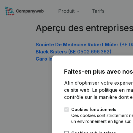
Produit
Tarifs
Aperçu des entreprise
Societe De Medecine Robert Mûler
(BE 0
Black Sisters
(BE 0502.696.362)
Caro Invest
(BE 0502.696.461)
Faites-en plus avec nos
Afin d'optimiser votre expérie
ce site web.
La politique en ma
contrôle sur la manière dont ell
Cookies fonctionnels
Ces cookies sont strictement n
un environnement en ligne sûr.