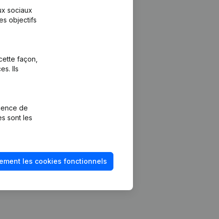
aux sociaux
es objectifs
cette façon,
s. Ils
Plateforme
vention de la
Intégrations
rience de
Intégrations
es sont les
mptes annuels
personnalisées
méro de TVA
Expérience de
paiement
solvabilité
ement les cookies fonctionnels
Contact
Tarifs