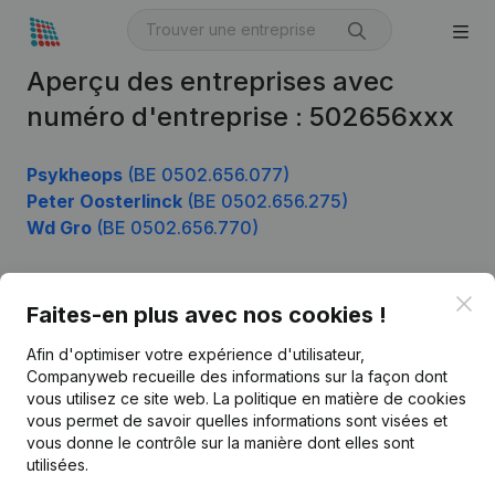
Aperçu des entreprises avec
numéro d'entreprise : 502656xxx
Psykheops
(BE 0502.656.077)
Peter Oosterlinck
(BE 0502.656.275)
Wd Gro
(BE 0502.656.770)
Clo
Faites-en plus avec nos cookies !
Produit
Afin d'optimiser votre expérience d'utilisateur,
Informations d’entreprise
Companyweb recueille des informations sur la façon dont
Monitoring
vous utilisez ce site web.
La politique en matière de cookies
Français
vous permet de savoir quelles informations sont visées et
Recherche internationale
vous donne le contrôle sur la manière dont elles sont
utilisées.
Kantorenpark Everest
Prospection
Leuvensesteenweg