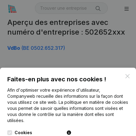
Aperçu des entreprises avec
numéro d'entreprise : 502652xxx
VdBo
(BE 0502.652.317)
Produit
Clo
Faites-en plus avec nos cookies !
Informations d’entreprise
Afin d'optimiser votre expérience d'utilisateur,
Monitoring
Français
Companyweb recueille des informations sur la façon dont
vous utilisez ce site web.
La politique en matière de cookies
Recherche internationale
vous permet de savoir quelles informations sont visées et
vous donne le contrôle sur la manière dont elles sont
Kantorenpark Everest
Prospection
utilisées.
Leuvensesteenweg
iOS app
248D,
Cookies
1800 Vilvoorde