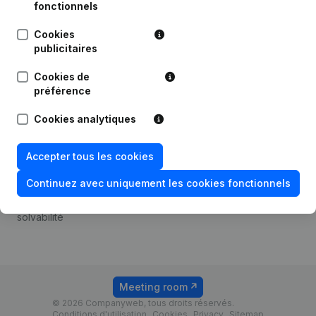
Android app
fonctionnels
Cookies
publicitaires
Thème
Plateforme
Cookies de
Compliance et prévention
Intégrations
préférence
de la fraude
Intégrations
Cookies analytiques
Consulter des comptes
personnalisées
annuels
Expérience de paiement
Accepter tous les cookies
Recherche de numéro de
Contact
TVA
Continuez avec uniquement les cookies fonctionnels
Tarifs
Vérification de la
solvabilité
Meeting room
© 2026 Companyweb, tous droits réservés.
Conditions d'utilisation
Cookies
Privacy
Sitemap