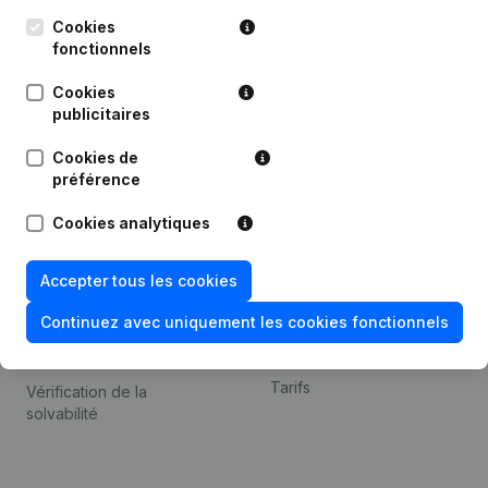
Kantorenpark Everest
Prospection
Leuvensesteenweg
Cookies
iOS app
248D,
fonctionnels
1800 Vilvoorde
Android app
Cookies
publicitaires
Cookies de
Thème
Plateforme
préférence
Compliance et prévention
Intégrations
Cookies analytiques
de la fraude
Intégrations
Consulter des comptes
personnalisées
Accepter tous les cookies
annuels
Expérience de paiement
Continuez avec uniquement les cookies fonctionnels
Recherche de numéro de
Contact
TVA
Tarifs
Vérification de la
solvabilité