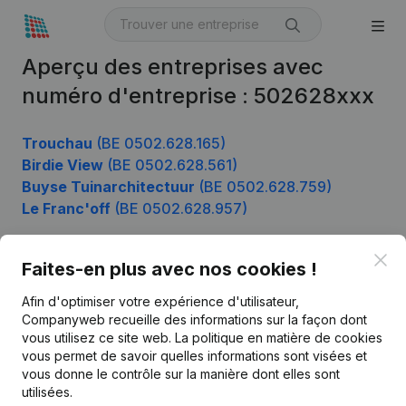
Aperçu des entreprises avec
numéro d'entreprise : 502628xxx
Trouchau
(BE 0502.628.165)
Birdie View
(BE 0502.628.561)
Buyse Tuinarchitectuur
(BE 0502.628.759)
Le Franc'off
(BE 0502.628.957)
Clo
Faites-en plus avec nos cookies !
Produit
Afin d'optimiser votre expérience d'utilisateur,
Informations d’entreprise
Companyweb recueille des informations sur la façon dont
vous utilisez ce site web.
La politique en matière de cookies
Monitoring
Français
vous permet de savoir quelles informations sont visées et
vous donne le contrôle sur la manière dont elles sont
Recherche internationale
utilisées.