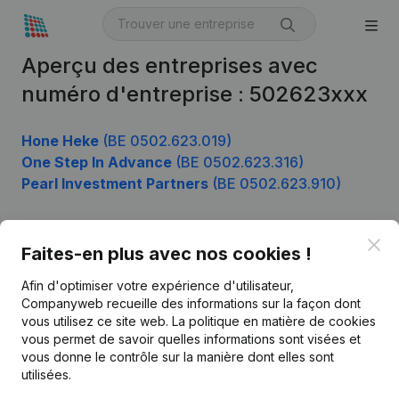
Aperçu des entreprises avec
numéro d'entreprise : 502623xxx
Hone Heke
(BE 0502.623.019)
One Step In Advance
(BE 0502.623.316)
Pearl Investment Partners
(BE 0502.623.910)
Clo
Faites-en plus avec nos cookies !
Produit
Afin d'optimiser votre expérience d'utilisateur,
Informations d’entreprise
Companyweb recueille des informations sur la façon dont
Monitoring
vous utilisez ce site web.
La politique en matière de cookies
Français
vous permet de savoir quelles informations sont visées et
Recherche internationale
vous donne le contrôle sur la manière dont elles sont
utilisées.
Kantorenpark Everest
Prospection
Leuvensesteenweg