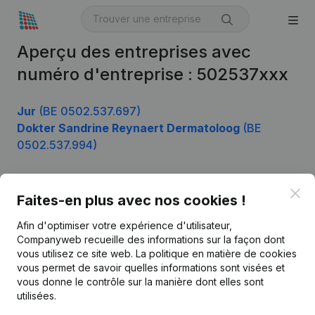
Aperçu des entreprises avec
numéro d'entreprise : 502537xxx
Jur
(BE 0502.537.697)
Dokter Sandrine Reynaert Dermatoloog
(BE
0502.537.994)
Clo
Faites-en plus avec nos cookies !
Produit
Afin d'optimiser votre expérience d'utilisateur,
Informations d’entreprise
Companyweb recueille des informations sur la façon dont
Monitoring
vous utilisez ce site web.
La politique en matière de cookies
Français
vous permet de savoir quelles informations sont visées et
Recherche internationale
vous donne le contrôle sur la manière dont elles sont
utilisées.
Kantorenpark Everest
Prospection
Leuvensesteenweg