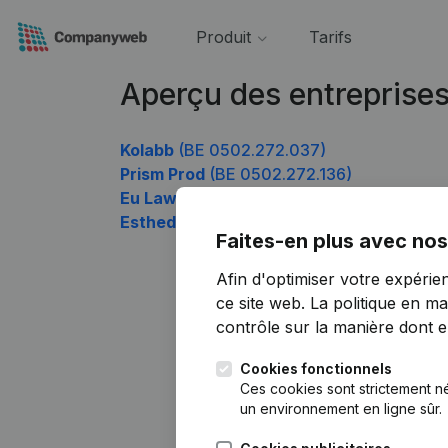
Produit
Tarifs
Aperçu des entreprise
Kolabb
(BE 0502.272.037)
Prism Prod
(BE 0502.272.136)
Eu Law Consult
(BE 0502.272.631)
Estheda T & D
(BE 0502.272.829)
Faites-en plus avec nos
Afin d'optimiser votre expérie
ce site web.
La politique en ma
contrôle sur la manière dont ell
Cookies fonctionnels
Ces cookies sont strictement n
un environnement en ligne sûr.