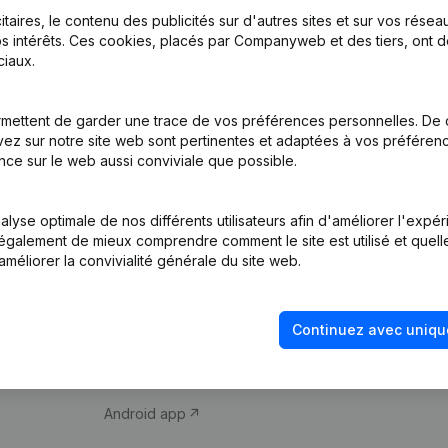
itaires, le contenu des publicités sur d'autres sites et sur vos rése
s intérêts. Ces cookies, placés par Companyweb et des tiers, ont d
iaux.
mettent de garder une trace de vos préférences personnelles. De 
ez sur notre site web sont pertinentes et adaptées à vos préférence
Produit
Thème
nce sur le web aussi conviviale que possible.
Informations
Compliance et pré
d’entreprise
fraude
lyse optimale de nos différents utilisateurs afin d'améliorer l'expé
nt également de mieux comprendre comment le site est utilisé et quell
Monitoring
Consulter des co
améliorer la convivialité générale du site web.
Recherche
Recherche de nu
internationale
Vérification de la 
Continuez avec uniqu
Prospection
iOS app
Android app