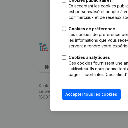
Cookies publicitaires
En acceptant les cookies public
est personnalisé et adapté à vo
commerciaux et de réseaux soc
Cookies de préférence
Les cookies de préférence per
les informations que vous recev
servent à rendre votre expérie
Cookies analytiques
Ces cookies fournissent une ana
Français
l'utilisateur. Ils nous permette
pages importantes. Ceci afin d'
Kantorenpark Everest
Leuvensesteenweg 248D,
Accepter tous les cookies
1800 Vilvoorde