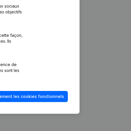
aux sociaux
es objectifs
cette façon,
s. Ils
Plateforme
vention de la
Intégrations
rience de
Intégrations
es sont les
mptes annuels
personnalisées
méro de TVA
Expérience de
paiement
solvabilité
ement les cookies fonctionnels
Contact
Tarifs