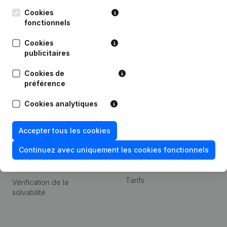
Kantorenpark Everest
Prospection
Leuvensesteenweg
Cookies
iOS app
248D,
fonctionnels
1800 Vilvoorde
Android app
Cookies
publicitaires
Cookies de
Thème
Plateforme
préférence
Compliance et prévention
Intégrations
Cookies analytiques
de la fraude
Intégrations
Consulter des comptes
personnalisées
Accepter tous les cookies
annuels
Expérience de paiement
Continuez avec uniquement les cookies fonctionnels
Recherche de numéro de
Contact
TVA
Tarifs
Vérification de la
solvabilité