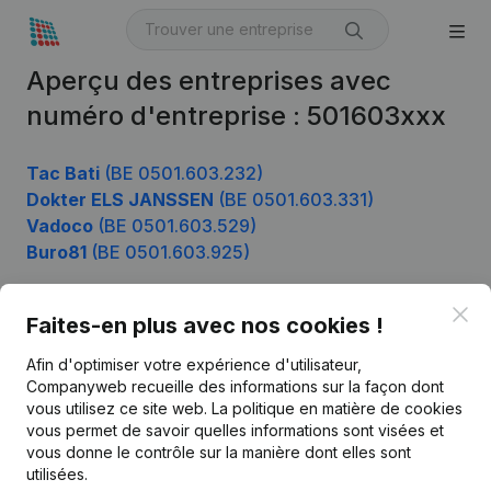
Aperçu des entreprises avec
numéro d'entreprise : 501603xxx
Tac Bati
(BE 0501.603.232)
Dokter ELS JANSSEN
(BE 0501.603.331)
Vadoco
(BE 0501.603.529)
Buro81
(BE 0501.603.925)
Clo
Faites-en plus avec nos cookies !
Produit
Afin d'optimiser votre expérience d'utilisateur,
Informations d’entreprise
Companyweb recueille des informations sur la façon dont
vous utilisez ce site web.
La politique en matière de cookies
Monitoring
Français
vous permet de savoir quelles informations sont visées et
vous donne le contrôle sur la manière dont elles sont
Recherche internationale
utilisées.