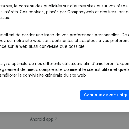
itaires, le contenu des publicités sur d'autres sites et sur vos rése
s intérêts. Ces cookies, placés par Companyweb et des tiers, ont d
iaux.
mettent de garder une trace de vos préférences personnelles. De 
ez sur notre site web sont pertinentes et adaptées à vos préférence
Produit
Thème
nce sur le web aussi conviviale que possible.
Informations
Compliance et pré
d’entreprise
fraude
lyse optimale de nos différents utilisateurs afin d'améliorer l'expé
nt également de mieux comprendre comment le site est utilisé et quell
Monitoring
Consulter des co
améliorer la convivialité générale du site web.
Recherche
Recherche de nu
internationale
Vérification de la 
Continuez avec uniqu
Prospection
iOS app
Android app