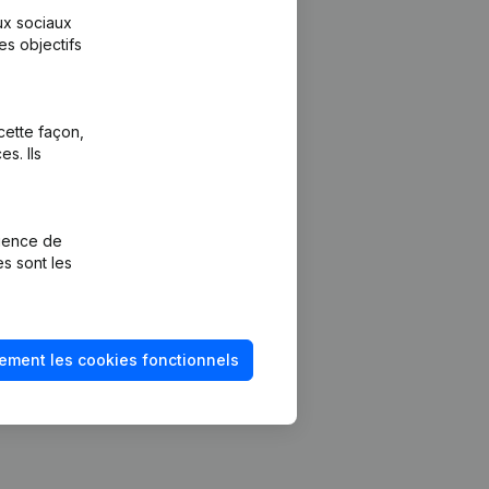
aux sociaux
es objectifs
cette façon,
s. Ils
Plateforme
vention de la
Intégrations
rience de
Intégrations
es sont les
mptes annuels
personnalisées
méro de TVA
Expérience de
paiement
solvabilité
ement les cookies fonctionnels
Contact
Tarifs