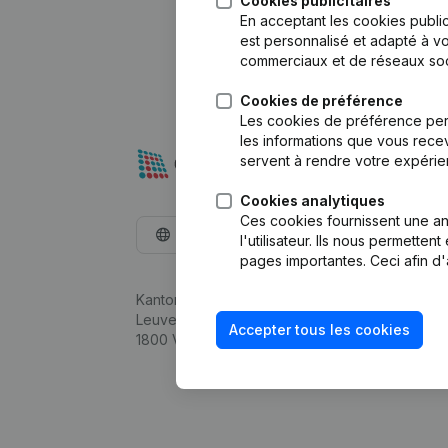
Cookies publicitaires
En acceptant les cookies public
est personnalisé et adapté à vo
commerciaux et de réseaux soc
Cookies de préférence
Les cookies de préférence per
les informations que vous recev
servent à rendre votre expérie
Cookies analytiques
Ces cookies fournissent une ana
Français
l'utilisateur. Ils nous permette
pages importantes. Ceci afin d'
Kantorenpark Everest
Leuvensesteenweg 248D,
Accepter tous les cookies
1800 Vilvoorde