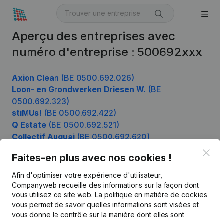
Aperçu des entreprises avec
numéro d'entreprise : 500692xxx
Axion Clean
(BE 0500.692.026)
Loon- en Grondwerken Driesen W.
(BE
0500.692.323)
stiMUs!
(BE 0500.692.422)
Q Estate
(BE 0500.692.521)
Collectif Auquai
(BE 0500.692.620)
Clo
Faites-en plus avec nos cookies !
Afin d'optimiser votre expérience d'utilisateur,
Produit
Companyweb recueille des informations sur la façon dont
Informations d’entreprise
vous utilisez ce site web.
La politique en matière de cookies
vous permet de savoir quelles informations sont visées et
Monitoring
Français
vous donne le contrôle sur la manière dont elles sont