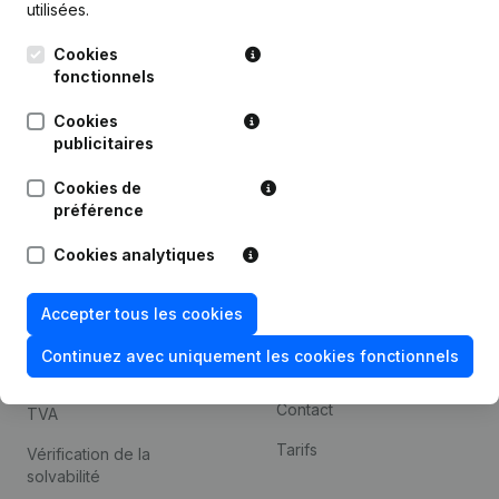
utilisées.
Recherche internationale
Cookies
Kantorenpark Everest
Prospection
fonctionnels
Leuvensesteenweg
iOS app
248D,
Cookies
1800 Vilvoorde
Android app
publicitaires
Cookies de
préférence
Thème
Plateforme
Cookies analytiques
Compliance et prévention
Intégrations
de la fraude
Intégrations
Accepter tous les cookies
Consulter des comptes
personnalisées
annuels
Continuez avec uniquement les cookies fonctionnels
Expérience de paiement
Recherche de numéro de
Contact
TVA
Tarifs
Vérification de la
solvabilité