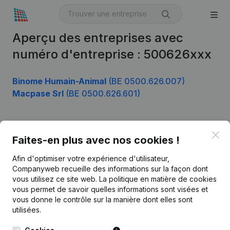
Aperçu des entreprises avec
numéro d'entreprise : 500626xxx
Binome Humain-Animal
(BE 0500.626.007)
Macpase Srl
(BE 0500.626.601)
Clo
Produit
Faites-en plus avec nos cookies !
Informations d’entreprise
Afin d'optimiser votre expérience d'utilisateur,
Companyweb recueille des informations sur la façon dont
Monitoring
Français
vous utilisez ce site web.
La politique en matière de cookies
vous permet de savoir quelles informations sont visées et
Recherche internationale
vous donne le contrôle sur la manière dont elles sont
Kantorenpark Everest
Prospection
utilisées.
Leuvensesteenweg
iOS app
248D,