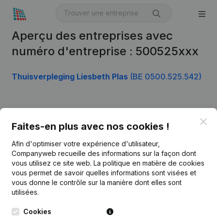
Aperçu des entreprises avec
numéro d'entreprise : 500525xxx
Thuisverpleging Liesbeth Plas
(BE 0500.525.542)
Produit
Clo
Faites-en plus avec nos cookies !
Informations d’entreprise
Afin d'optimiser votre expérience d'utilisateur,
Monitoring
Français
Companyweb recueille des informations sur la façon dont
vous utilisez ce site web.
La politique en matière de cookies
Recherche internationale
vous permet de savoir quelles informations sont visées et
vous donne le contrôle sur la manière dont elles sont
Kantorenpark Everest
Prospection
utilisées.
Leuvensesteenweg
iOS app
248D,
Cookies
1800 Vilvoorde