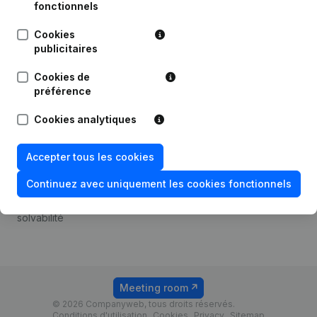
Android app
fonctionnels
Cookies
publicitaires
Thème
Plateforme
Cookies de
Compliance et prévention
Intégrations
préférence
de la fraude
Intégrations
Cookies analytiques
Consulter des comptes
personnalisées
annuels
Expérience de paiement
Accepter tous les cookies
Recherche de numéro de
Contact
TVA
Continuez avec uniquement les cookies fonctionnels
Tarifs
Vérification de la
solvabilité
Meeting room
© 2026 Companyweb, tous droits réservés.
Conditions d'utilisation
Cookies
Privacy
Sitemap