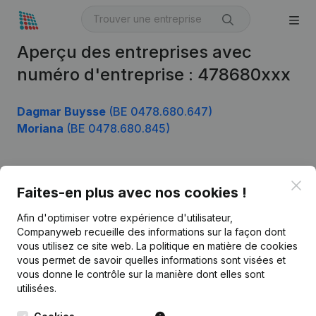
Aperçu des entreprises avec
numéro d'entreprise : 478680xxx
Dagmar Buysse
(BE 0478.680.647)
Moriana
(BE 0478.680.845)
Clo
Produit
Faites-en plus avec nos cookies !
Informations d’entreprise
Afin d'optimiser votre expérience d'utilisateur,
Companyweb recueille des informations sur la façon dont
Monitoring
Français
vous utilisez ce site web.
La politique en matière de cookies
vous permet de savoir quelles informations sont visées et
Recherche internationale
vous donne le contrôle sur la manière dont elles sont
Kantorenpark Everest
Prospection
utilisées.
Leuvensesteenweg
iOS app
248D,