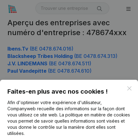
Aperçu des entreprises avec
numéro d'entreprise : 478674xxx
Ibens.Tv
(BE 0478.674.016)
Blacksheep Tribes Holding
(BE 0478.674.313)
J.V. LINDEMANS
(BE 0478.674.511)
Paul Vandepitte
(BE 0478.674.610)
Clo
Faites-en plus avec nos cookies !
Produit
Afin d'optimiser votre expérience d'utilisateur,
Informations d’entreprise
Companyweb recueille des informations sur la façon dont
vous utilisez ce site web.
La politique en matière de cookies
Monitoring
Français
vous permet de savoir quelles informations sont visées et
vous donne le contrôle sur la manière dont elles sont
Recherche internationale
utilisées.