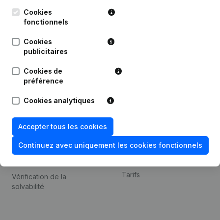
Kantorenpark Everest
Prospection
Leuvensesteenweg
Cookies
iOS app
248D,
fonctionnels
1800 Vilvoorde
Android app
Cookies
publicitaires
Cookies de
Thème
Plateforme
préférence
Compliance et prévention
Intégrations
Cookies analytiques
de la fraude
Intégrations
Consulter des comptes
personnalisées
Accepter tous les cookies
annuels
Expérience de paiement
Continuez avec uniquement les cookies fonctionnels
Recherche de numéro de
Contact
TVA
Tarifs
Vérification de la
solvabilité