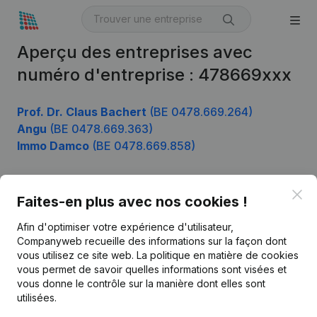
Aperçu des entreprises avec
numéro d'entreprise : 478669xxx
Prof. Dr. Claus Bachert
(BE 0478.669.264)
Angu
(BE 0478.669.363)
Immo Damco
(BE 0478.669.858)
Clo
Faites-en plus avec nos cookies !
Produit
Afin d'optimiser votre expérience d'utilisateur,
Informations d’entreprise
Companyweb recueille des informations sur la façon dont
Monitoring
vous utilisez ce site web.
La politique en matière de cookies
Français
vous permet de savoir quelles informations sont visées et
Recherche internationale
vous donne le contrôle sur la manière dont elles sont
utilisées.
Kantorenpark Everest
Prospection
Leuvensesteenweg