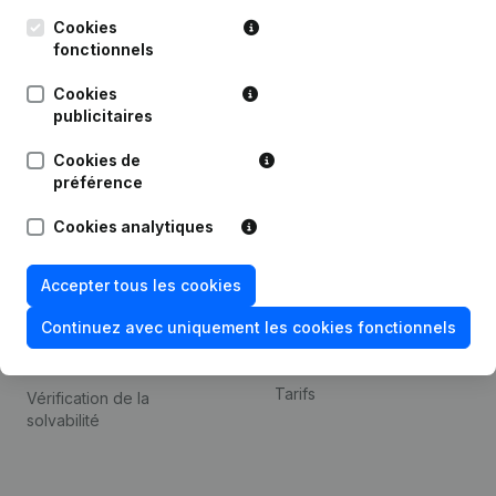
Kantorenpark Everest
Prospection
Leuvensesteenweg
Cookies
iOS app
248D,
fonctionnels
1800 Vilvoorde
Android app
Cookies
publicitaires
Cookies de
Thème
Plateforme
préférence
Compliance et prévention
Intégrations
Cookies analytiques
de la fraude
Intégrations
Consulter des comptes
personnalisées
Accepter tous les cookies
annuels
Expérience de paiement
Continuez avec uniquement les cookies fonctionnels
Recherche de numéro de
Contact
TVA
Tarifs
Vérification de la
solvabilité