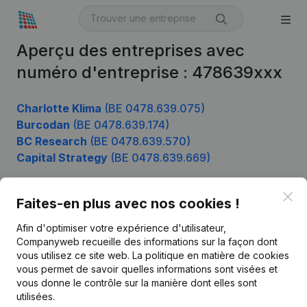
Aperçu des entreprises avec
numéro d'entreprise : 478639xxx
Charlotte Klima
(BE 0478.639.075)
Burcodan
(BE 0478.639.174)
BC Research
(BE 0478.639.570)
Capital Strategy
(BE 0478.639.669)
Clo
Faites-en plus avec nos cookies !
Produit
Afin d'optimiser votre expérience d'utilisateur,
Informations d’entreprise
Companyweb recueille des informations sur la façon dont
vous utilisez ce site web.
La politique en matière de cookies
Monitoring
Français
vous permet de savoir quelles informations sont visées et
vous donne le contrôle sur la manière dont elles sont
Recherche internationale
utilisées.