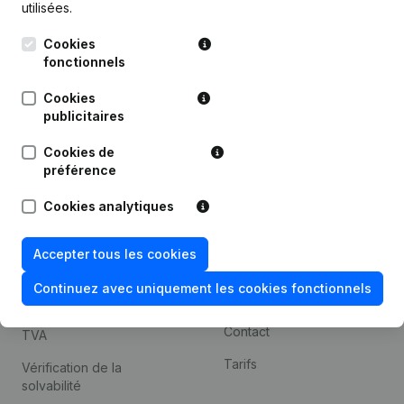
utilisées.
Recherche internationale
Cookies
Kantorenpark Everest
Prospection
fonctionnels
Leuvensesteenweg
iOS app
248D,
Cookies
1800 Vilvoorde
Android app
publicitaires
Cookies de
préférence
Thème
Plateforme
Cookies analytiques
Compliance et prévention
Intégrations
de la fraude
Intégrations
Accepter tous les cookies
Consulter des comptes
personnalisées
annuels
Continuez avec uniquement les cookies fonctionnels
Expérience de paiement
Recherche de numéro de
Contact
TVA
Tarifs
Vérification de la
solvabilité