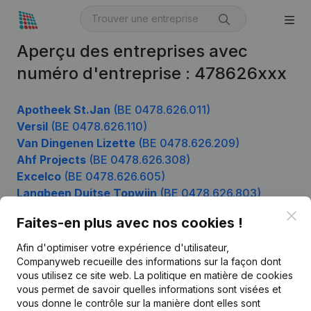
Aperçu des entreprises avec
numéro d'entreprise : 478626xxx
Apotheek St.Jan
(BE 0478.626.011)
Versil
(BE 0478.626.110)
Van Dingenen Lizette
(BE 0478.626.209)
Ahf Projects
(BE 0478.626.308)
Excelco
(BE 0478.626.605)
Langbeen Duitse Topwijn
(BE 0478.626.803)
Clo
Faites-en plus avec nos cookies !
Afin d'optimiser votre expérience d'utilisateur,
Produit
Companyweb recueille des informations sur la façon dont
Informations d’entreprise
vous utilisez ce site web.
La politique en matière de cookies
vous permet de savoir quelles informations sont visées et
Monitoring
Français
vous donne le contrôle sur la manière dont elles sont