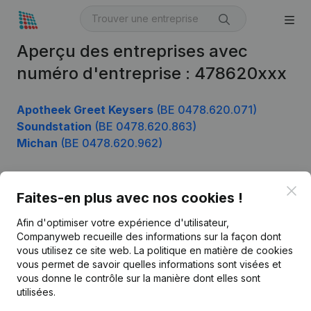
Aperçu des entreprises avec
numéro d'entreprise : 478620xxx
Apotheek Greet Keysers
(BE 0478.620.071)
Soundstation
(BE 0478.620.863)
Michan
(BE 0478.620.962)
Clo
Faites-en plus avec nos cookies !
Produit
Afin d'optimiser votre expérience d'utilisateur,
Informations d’entreprise
Companyweb recueille des informations sur la façon dont
Monitoring
vous utilisez ce site web.
La politique en matière de cookies
Français
vous permet de savoir quelles informations sont visées et
Recherche internationale
vous donne le contrôle sur la manière dont elles sont
utilisées.
Kantorenpark Everest
Prospection
Leuvensesteenweg