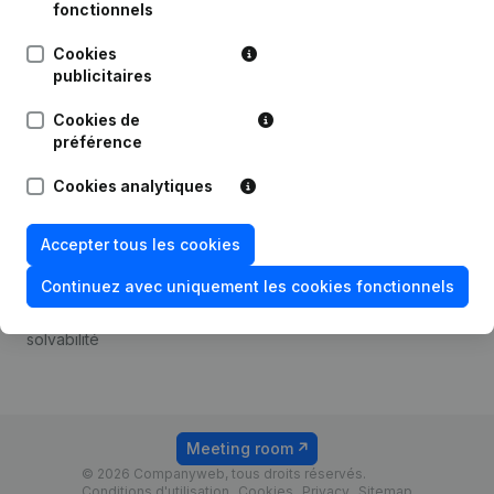
Android app
fonctionnels
Cookies
publicitaires
Thème
Plateforme
Cookies de
Compliance et prévention
Intégrations
préférence
de la fraude
Intégrations
Cookies analytiques
Consulter des comptes
personnalisées
annuels
Expérience de paiement
Accepter tous les cookies
Recherche de numéro de
Contact
TVA
Continuez avec uniquement les cookies fonctionnels
Tarifs
Vérification de la
solvabilité
Meeting room
© 2026 Companyweb, tous droits réservés.
Conditions d'utilisation
Cookies
Privacy
Sitemap