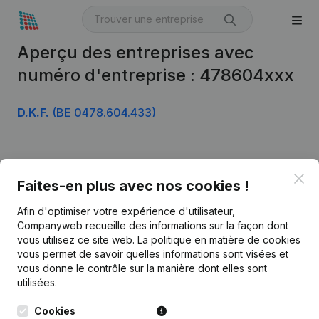
Aperçu des entreprises avec
numéro d'entreprise : 478604xxx
D.K.F.
(BE 0478.604.433)
Produit
Clo
Faites-en plus avec nos cookies !
Informations d’entreprise
Afin d'optimiser votre expérience d'utilisateur,
Monitoring
Français
Companyweb recueille des informations sur la façon dont
vous utilisez ce site web.
La politique en matière de cookies
Recherche internationale
vous permet de savoir quelles informations sont visées et
vous donne le contrôle sur la manière dont elles sont
Kantorenpark Everest
Prospection
utilisées.
Leuvensesteenweg
iOS app
248D,
Cookies
1800 Vilvoorde