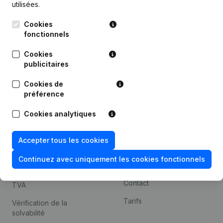
utilisées.
Recherche internationale
Cookies
Kantorenpark Everest
Prospection
fonctionnels
Leuvensesteenweg
iOS app
248D,
Cookies
1800 Vilvoorde
Android app
publicitaires
Cookies de
préférence
Thème
Plateforme
Cookies analytiques
Compliance et prévention
Intégrations
de la fraude
Intégrations
Accepter tous les cookies
Consulter des comptes
personnalisées
annuels
Continuez avec uniquement les cookies fonctionnels
Expérience de paiement
Recherche de numéro de
Contact
TVA
Tarifs
Vérification de la
solvabilité