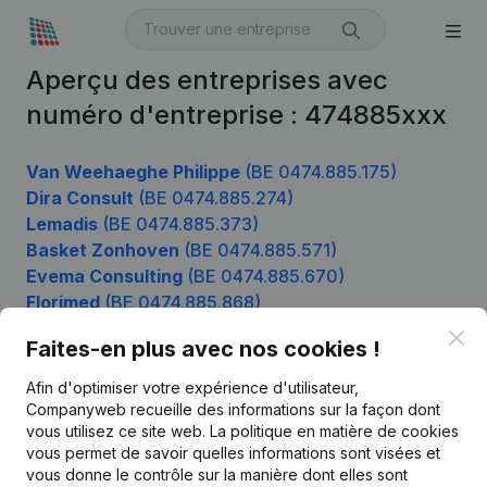
Aperçu des entreprises avec
numéro d'entreprise : 474885xxx
Van Weehaeghe Philippe
(BE 0474.885.175)
Dira Consult
(BE 0474.885.274)
Lemadis
(BE 0474.885.373)
Basket Zonhoven
(BE 0474.885.571)
Evema Consulting
(BE 0474.885.670)
Florimed
(BE 0474.885.868)
Clo
Faites-en plus avec nos cookies !
Afin d'optimiser votre expérience d'utilisateur,
Produit
Companyweb recueille des informations sur la façon dont
Informations d’entreprise
vous utilisez ce site web.
La politique en matière de cookies
vous permet de savoir quelles informations sont visées et
Monitoring
Français
vous donne le contrôle sur la manière dont elles sont