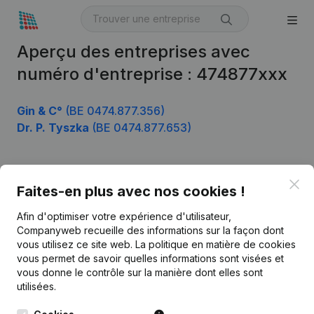
Aperçu des entreprises avec
numéro d'entreprise : 474877xxx
Gin & C°
(BE 0474.877.356)
Dr. P. Tyszka
(BE 0474.877.653)
Clo
Produit
Faites-en plus avec nos cookies !
Informations d’entreprise
Afin d'optimiser votre expérience d'utilisateur,
Companyweb recueille des informations sur la façon dont
Monitoring
Français
vous utilisez ce site web.
La politique en matière de cookies
vous permet de savoir quelles informations sont visées et
Recherche internationale
vous donne le contrôle sur la manière dont elles sont
Kantorenpark Everest
Prospection
utilisées.
Leuvensesteenweg
iOS app
248D,