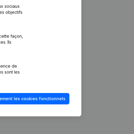
aux sociaux
es objectifs
cette façon,
s. Ils
Plateforme
vention de la
Intégrations
rience de
Intégrations
es sont les
mptes annuels
personnalisées
méro de TVA
Expérience de
paiement
solvabilité
ement les cookies fonctionnels
Contact
Tarifs