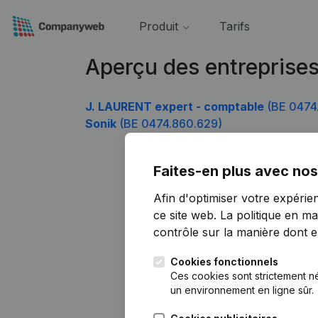
Produit
Tarifs
Aperçu des entreprise
J. LAURENT expert - comptable
(BE 0474
Sonik
(BE 0474.860.629)
Faites-en plus avec nos
Afin d'optimiser votre expérie
ce site web.
La politique en ma
contrôle sur la manière dont ell
Cookies fonctionnels
Ces cookies sont strictement n
un environnement en ligne sûr.