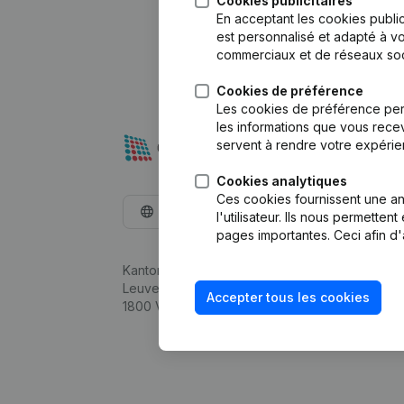
Cookies publicitaires
En acceptant les cookies public
est personnalisé et adapté à vo
commerciaux et de réseaux soc
Cookies de préférence
Les cookies de préférence per
les informations que vous recev
servent à rendre votre expérie
Cookies analytiques
Ces cookies fournissent une ana
Français
l'utilisateur. Ils nous permette
pages importantes. Ceci afin d'
Kantorenpark Everest
Leuvensesteenweg 248D,
Accepter tous les cookies
1800 Vilvoorde