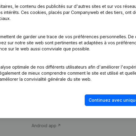
itaires, le contenu des publicités sur d'autres sites et sur vos rése
s intérêts. Ces cookies, placés par Companyweb et des tiers, ont d
iaux.
mettent de garder une trace de vos préférences personnelles. De 
ez sur notre site web sont pertinentes et adaptées à vos préférence
Produit
Thème
nce sur le web aussi conviviale que possible.
Informations
Compliance et pré
d’entreprise
fraude
lyse optimale de nos différents utilisateurs afin d'améliorer l'expé
nt également de mieux comprendre comment le site est utilisé et quell
Monitoring
Consulter des co
améliorer la convivialité générale du site web.
Recherche
Recherche de nu
internationale
Vérification de la 
Continuez avec uniqu
Prospection
iOS app
Android app