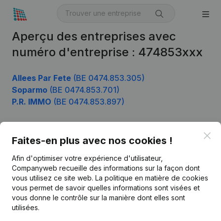
Aperçu des entreprises avec
numéro d'entreprise : 474853xxx
Allees Par Fete
(BE 0474.853.305)
Soparmo
(BE 0474.853.701)
P.R. IMMO
(BE 0474.853.897)
Clo
Faites-en plus avec nos cookies !
Produit
Afin d'optimiser votre expérience d'utilisateur,
Informations d’entreprise
Companyweb recueille des informations sur la façon dont
Monitoring
vous utilisez ce site web.
La politique en matière de cookies
Français
vous permet de savoir quelles informations sont visées et
Recherche internationale
vous donne le contrôle sur la manière dont elles sont
utilisées.
Kantorenpark Everest
Prospection
Leuvensesteenweg