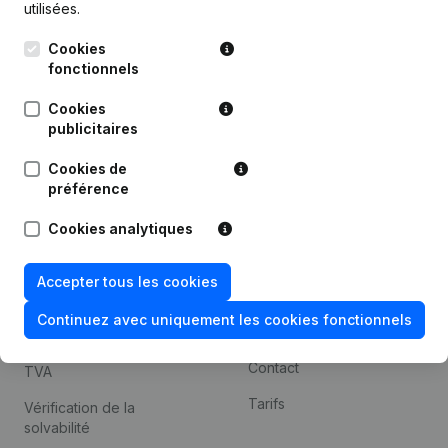
utilisées.
Recherche internationale
Cookies
Kantorenpark Everest
Prospection
fonctionnels
Leuvensesteenweg
iOS app
248D,
Cookies
1800 Vilvoorde
Android app
publicitaires
Cookies de
préférence
Thème
Plateforme
Cookies analytiques
Compliance et prévention
Intégrations
de la fraude
Intégrations
Accepter tous les cookies
Consulter des comptes
personnalisées
annuels
Continuez avec uniquement les cookies fonctionnels
Expérience de paiement
Recherche de numéro de
Contact
TVA
Tarifs
Vérification de la
solvabilité