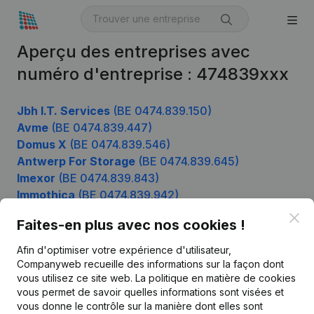
Aperçu des entreprises avec
numéro d'entreprise : 474839xxx
Jbh I.T. Services
(BE 0474.839.150)
Avme
(BE 0474.839.447)
Domus X
(BE 0474.839.546)
Antwerp For Storage
(BE 0474.839.645)
Imexor
(BE 0474.839.843)
Immothica
(BE 0474.839.942)
Clo
Faites-en plus avec nos cookies !
Afin d'optimiser votre expérience d'utilisateur,
Produit
Companyweb recueille des informations sur la façon dont
Informations d’entreprise
vous utilisez ce site web.
La politique en matière de cookies
vous permet de savoir quelles informations sont visées et
Monitoring
Français
vous donne le contrôle sur la manière dont elles sont