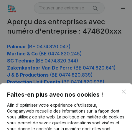
Aperçu des entreprises avec
numéro d'entreprise : 474820xxx
Palomar
(BE 0474.820.047)
Martine & Co
(BE 0474.820.245)
SC Technic
(BE 0474.820.344)
Zakenkantoor Van De Perre
(BE 0474.820.641)
J & B Productions
(BE 0474.820.839)
Protection Unit Events
(BE 0474.820.938)
Clo
Faites-en plus avec nos cookies !
Afin d'optimiser votre expérience d'utilisateur,
Produit
Companyweb recueille des informations sur la façon dont
Informations d’entreprise
vous utilisez ce site web.
La politique en matière de cookies
vous permet de savoir quelles informations sont visées et
Monitoring
Français
vous donne le contrôle sur la manière dont elles sont