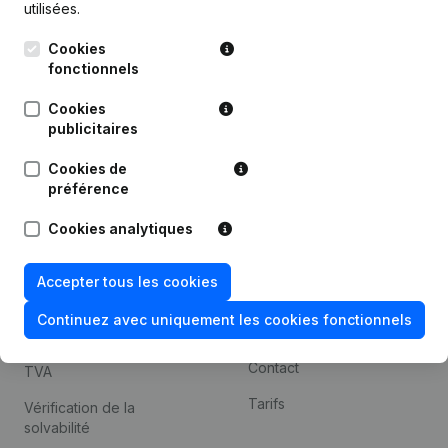
utilisées.
Recherche internationale
Cookies
Kantorenpark Everest
Prospection
fonctionnels
Leuvensesteenweg
iOS app
248D,
Cookies
1800 Vilvoorde
Android app
publicitaires
Cookies de
préférence
Thème
Plateforme
Cookies analytiques
Compliance et prévention
Intégrations
de la fraude
Intégrations
Accepter tous les cookies
Consulter des comptes
personnalisées
annuels
Continuez avec uniquement les cookies fonctionnels
Expérience de paiement
Recherche de numéro de
Contact
TVA
Tarifs
Vérification de la
solvabilité