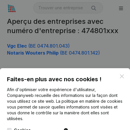
Aperçu des entreprises avec
numéro d'entreprise : 474801xxx
Vgc Elec
(BE 0474.801.043)
Notaris Wouters Philip
(BE 0474.801.142)
Clo
Produit
Faites-en plus avec nos cookies !
Informations d’entreprise
Afin d'optimiser votre expérience d'utilisateur,
Companyweb recueille des informations sur la façon dont
Monitoring
Français
vous utilisez ce site web.
La politique en matière de cookies
vous permet de savoir quelles informations sont visées et
Recherche internationale
vous donne le contrôle sur la manière dont elles sont
Kantorenpark Everest
Prospection
utilisées.
Leuvensesteenweg
iOS app
248D,