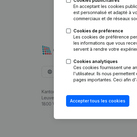
Cookies publicitaires
En acceptant les cookies public
est personnalisé et adapté à vo
commerciaux et de réseaux soc
Cookies de préférence
Les cookies de préférence per
les informations que vous recev
servent à rendre votre expérie
Cookies analytiques
Ces cookies fournissent une ana
Français
l'utilisateur. Ils nous permette
pages importantes. Ceci afin d'
Kantorenpark Everest
Leuvensesteenweg 248D,
Accepter tous les cookies
1800 Vilvoorde