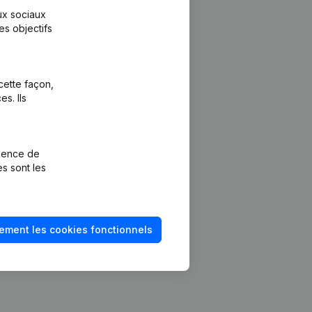
aux sociaux
es objectifs
cette façon,
s. Ils
Plateforme
vention de la
Intégrations
rience de
Intégrations
es sont les
mptes annuels
personnalisées
méro de TVA
Expérience de
paiement
solvabilité
ement les cookies fonctionnels
Contact
Tarifs