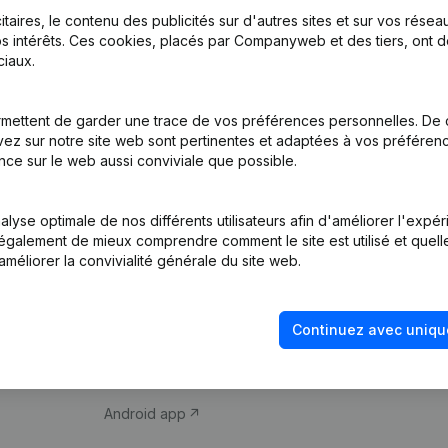
itaires, le contenu des publicités sur d'autres sites et sur vos rése
s intérêts. Ces cookies, placés par Companyweb et des tiers, ont d
iaux.
mettent de garder une trace de vos préférences personnelles. De 
ez sur notre site web sont pertinentes et adaptées à vos préférence
Produit
Thème
nce sur le web aussi conviviale que possible.
Informations
Compliance et pré
d’entreprise
fraude
lyse optimale de nos différents utilisateurs afin d'améliorer l'expé
nt également de mieux comprendre comment le site est utilisé et quell
Monitoring
Consulter des co
améliorer la convivialité générale du site web.
Recherche
Recherche de nu
internationale
Vérification de la 
Continuez avec uniqu
Prospection
iOS app
Android app