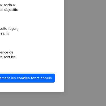
aux sociaux
es objectifs
cette façon,
s. Ils
Plateforme
vention de la
Intégrations
rience de
Intégrations
es sont les
mptes annuels
personnalisées
méro de TVA
Expérience de
paiement
solvabilité
ement les cookies fonctionnels
Contact
Tarifs