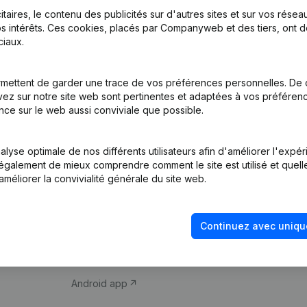
itaires, le contenu des publicités sur d'autres sites et sur vos rése
s intérêts. Ces cookies, placés par Companyweb et des tiers, ont d
iaux.
mettent de garder une trace de vos préférences personnelles. De 
ez sur notre site web sont pertinentes et adaptées à vos préférence
Produit
Thème
nce sur le web aussi conviviale que possible.
Informations
Compliance et pré
d’entreprise
fraude
lyse optimale de nos différents utilisateurs afin d'améliorer l'expé
nt également de mieux comprendre comment le site est utilisé et quell
Monitoring
Consulter des co
améliorer la convivialité générale du site web.
Recherche
Recherche de nu
internationale
Vérification de la 
Continuez avec uniqu
Prospection
iOS app
Android app