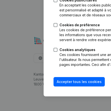
Cookies publicitaires
En acceptant les cookies public
est personnalisé et adapté à vo
commerciaux et de réseaux soc
Cookies de préférence
Les cookies de préférence per
les informations que vous recev
servent à rendre votre expérie
Cookies analytiques
Ces cookies fournissent une ana
Français
l'utilisateur. Ils nous permette
pages importantes. Ceci afin d'
Kantorenpark Everest
Leuvensesteenweg 248D,
Accepter tous les cookies
1800 Vilvoorde