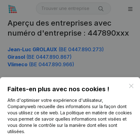
Aperçu des entreprises avec
numéro d'entreprise : 447890xxx
Jean-Luc GROLAUX
(BE 0447.890.273)
Girasol
(BE 0447.890.867)
Vlimeco
(BE 0447.890.966)
Clo
Faites-en plus avec nos cookies !
Produit
Afin d'optimiser votre expérience d'utilisateur,
Informations d’entreprise
Companyweb recueille des informations sur la façon dont
Monitoring
vous utilisez ce site web.
La politique en matière de cookies
Français
vous permet de savoir quelles informations sont visées et
Recherche internationale
vous donne le contrôle sur la manière dont elles sont
utilisées.
Kantorenpark Everest
Prospection
Leuvensesteenweg