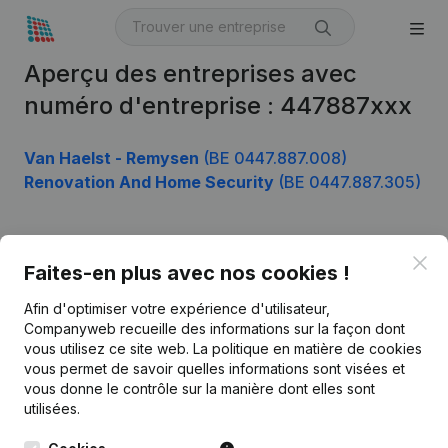
Aperçu des entreprises avec
numéro d'entreprise : 447887xxx
Van Haelst - Remysen
(BE 0447.887.008)
Renovation And Home Security
(BE 0447.887.305)
Clo
Produit
Faites-en plus avec nos cookies !
Informations d’entreprise
Afin d'optimiser votre expérience d'utilisateur,
Companyweb recueille des informations sur la façon dont
Monitoring
Français
vous utilisez ce site web.
La politique en matière de cookies
vous permet de savoir quelles informations sont visées et
Recherche internationale
vous donne le contrôle sur la manière dont elles sont
Kantorenpark Everest
Prospection
utilisées.
Leuvensesteenweg
iOS app
248D,