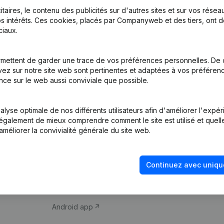
itaires, le contenu des publicités sur d'autres sites et sur vos rése
s intérêts. Ces cookies, placés par Companyweb et des tiers, ont d
iaux.
mettent de garder une trace de vos préférences personnelles. De 
ez sur notre site web sont pertinentes et adaptées à vos préférence
Produit
Thème
nce sur le web aussi conviviale que possible.
Informations
Compliance et pré
d’entreprise
fraude
lyse optimale de nos différents utilisateurs afin d'améliorer l'expé
nt également de mieux comprendre comment le site est utilisé et quell
Monitoring
Consulter des co
améliorer la convivialité générale du site web.
Recherche
Recherche de nu
internationale
Vérification de la 
Continuez avec uniqu
Prospection
iOS app
Android app