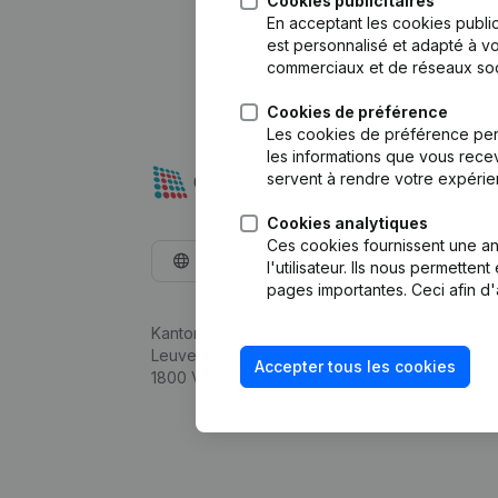
Cookies publicitaires
En acceptant les cookies public
est personnalisé et adapté à vo
commerciaux et de réseaux soc
Cookies de préférence
Les cookies de préférence per
les informations que vous recev
servent à rendre votre expérie
Cookies analytiques
Ces cookies fournissent une ana
Français
l'utilisateur. Ils nous permette
pages importantes. Ceci afin d'
Kantorenpark Everest
Leuvensesteenweg 248D,
Accepter tous les cookies
1800 Vilvoorde