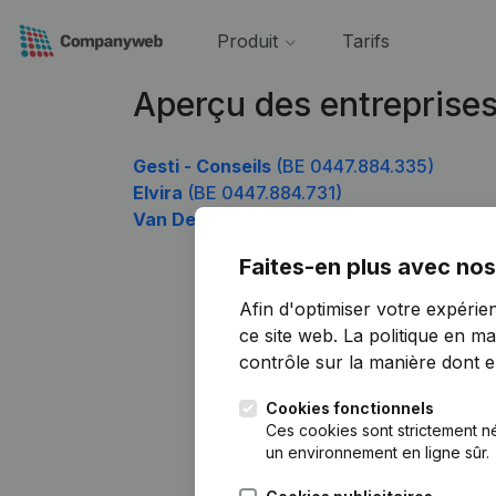
Produit
Tarifs
Aperçu des entreprise
Gesti - Conseils
(BE 0447.884.335)
Elvira
(BE 0447.884.731)
Van De Mierop Marc Chapewerken
(BE 0
Faites-en plus avec nos
Afin d'optimiser votre expérie
ce site web.
La politique en ma
contrôle sur la manière dont ell
Cookies fonctionnels
Ces cookies sont strictement n
un environnement en ligne sûr.