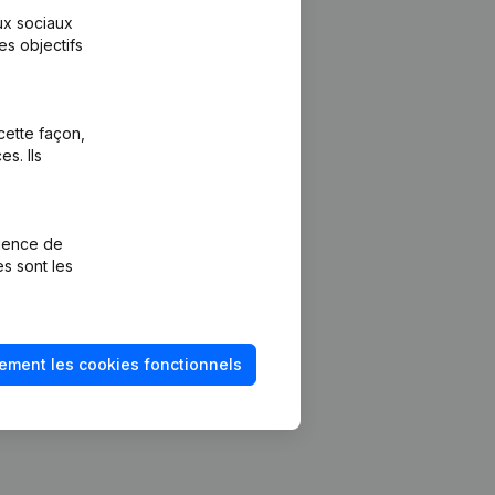
aux sociaux
es objectifs
cette façon,
s. Ils
Plateforme
vention de la
Intégrations
rience de
Intégrations
es sont les
mptes annuels
personnalisées
méro de TVA
Expérience de
paiement
solvabilité
ement les cookies fonctionnels
Contact
Tarifs