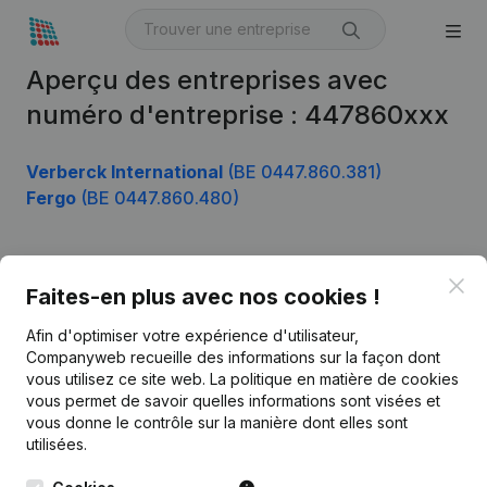
Aperçu des entreprises avec
numéro d'entreprise : 447860xxx
Verberck International
(BE 0447.860.381)
Fergo
(BE 0447.860.480)
Clo
Produit
Faites-en plus avec nos cookies !
Informations d’entreprise
Afin d'optimiser votre expérience d'utilisateur,
Companyweb recueille des informations sur la façon dont
Monitoring
Français
vous utilisez ce site web.
La politique en matière de cookies
vous permet de savoir quelles informations sont visées et
Recherche internationale
vous donne le contrôle sur la manière dont elles sont
Kantorenpark Everest
Prospection
utilisées.
Leuvensesteenweg
iOS app
248D,