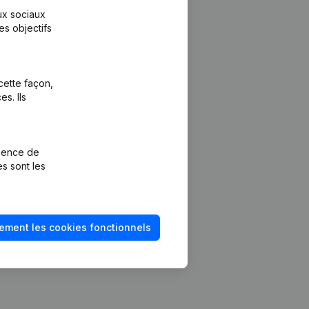
aux sociaux
es objectifs
cette façon,
s. Ils
Plateforme
vention de la
Intégrations
rience de
Intégrations
es sont les
mptes annuels
personnalisées
méro de TVA
Expérience de
paiement
solvabilité
ement les cookies fonctionnels
Contact
Tarifs