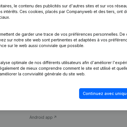
itaires, le contenu des publicités sur d'autres sites et sur vos rése
s intérêts. Ces cookies, placés par Companyweb et des tiers, ont d
iaux.
mettent de garder une trace de vos préférences personnelles. De 
ez sur notre site web sont pertinentes et adaptées à vos préférence
Produit
Thème
nce sur le web aussi conviviale que possible.
Informations
Compliance et pré
d’entreprise
fraude
lyse optimale de nos différents utilisateurs afin d'améliorer l'expé
nt également de mieux comprendre comment le site est utilisé et quell
Monitoring
Consulter des co
améliorer la convivialité générale du site web.
Recherche
Recherche de nu
internationale
Vérification de la 
Continuez avec uniqu
Prospection
iOS app
Android app