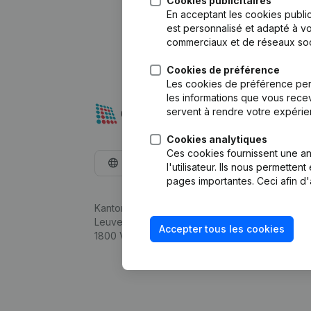
Cookies publicitaires
En acceptant les cookies public
est personnalisé et adapté à vo
commerciaux et de réseaux soc
Cookies de préférence
Les cookies de préférence per
les informations que vous recev
servent à rendre votre expérie
Cookies analytiques
Ces cookies fournissent une ana
Français
l'utilisateur. Ils nous permette
pages importantes. Ceci afin d'
Kantorenpark Everest
Leuvensesteenweg 248D,
Accepter tous les cookies
1800 Vilvoorde