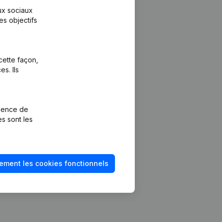
aux sociaux
es objectifs
cette façon,
s. Ils
Plateforme
vention de la
Intégrations
rience de
Intégrations
es sont les
mptes annuels
personnalisées
méro de TVA
Expérience de
paiement
solvabilité
ement les cookies fonctionnels
Contact
Tarifs