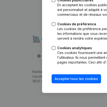
Cookies publicitaires
En acceptant les cookies public
est personnalisé et adapté à vo
commerciaux et de réseaux soc
Cookies de préférence
Les cookies de préférence per
les informations que vous recev
servent à rendre votre expérie
Cookies analytiques
Ces cookies fournissent une ana
Français
l'utilisateur. Ils nous permette
pages importantes. Ceci afin d'
Kantorenpark Everest
Leuvensesteenweg 248D,
Accepter tous les cookies
1800 Vilvoorde