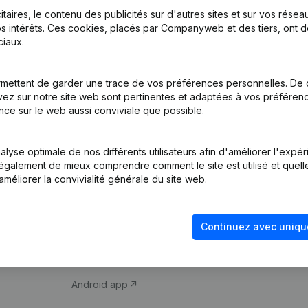
itaires, le contenu des publicités sur d'autres sites et sur vos rése
s intérêts. Ces cookies, placés par Companyweb et des tiers, ont d
iaux.
mettent de garder une trace de vos préférences personnelles. De 
ez sur notre site web sont pertinentes et adaptées à vos préférence
Produit
Thème
nce sur le web aussi conviviale que possible.
Informations
Compliance et pré
d’entreprise
fraude
lyse optimale de nos différents utilisateurs afin d'améliorer l'expé
nt également de mieux comprendre comment le site est utilisé et quell
Monitoring
Consulter des co
améliorer la convivialité générale du site web.
Recherche
Recherche de nu
internationale
Vérification de la 
Continuez avec uniqu
Prospection
iOS app
Android app