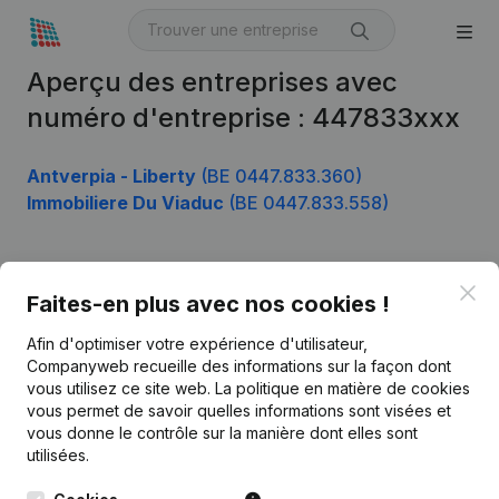
Aperçu des entreprises avec
numéro d'entreprise : 447833xxx
Antverpia - Liberty
(BE 0447.833.360)
Immobiliere Du Viaduc
(BE 0447.833.558)
Clo
Produit
Faites-en plus avec nos cookies !
Informations d’entreprise
Afin d'optimiser votre expérience d'utilisateur,
Companyweb recueille des informations sur la façon dont
Monitoring
Français
vous utilisez ce site web.
La politique en matière de cookies
vous permet de savoir quelles informations sont visées et
Recherche internationale
vous donne le contrôle sur la manière dont elles sont
Kantorenpark Everest
Prospection
utilisées.
Leuvensesteenweg
iOS app
248D,