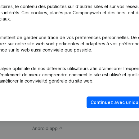
itaires, le contenu des publicités sur d'autres sites et sur vos rése
s intérêts. Ces cookies, placés par Companyweb et des tiers, ont d
iaux.
mettent de garder une trace de vos préférences personnelles. De 
ez sur notre site web sont pertinentes et adaptées à vos préférence
Produit
Thème
nce sur le web aussi conviviale que possible.
Informations
Compliance et pré
d’entreprise
fraude
lyse optimale de nos différents utilisateurs afin d'améliorer l'expé
nt également de mieux comprendre comment le site est utilisé et quell
Monitoring
Consulter des co
améliorer la convivialité générale du site web.
Recherche
Recherche de nu
internationale
Vérification de la 
Continuez avec uniqu
Prospection
iOS app
Android app