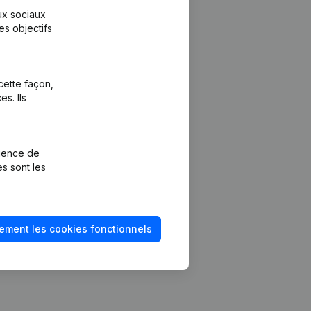
aux sociaux
es objectifs
cette façon,
s. Ils
Plateforme
vention de la
Intégrations
rience de
Intégrations
es sont les
mptes annuels
personnalisées
méro de TVA
Expérience de
paiement
solvabilité
ement les cookies fonctionnels
Contact
Tarifs