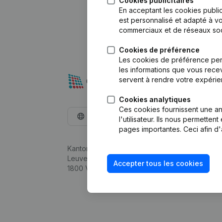
Cookies publicitaires
En acceptant les cookies public
est personnalisé et adapté à vo
commerciaux et de réseaux soc
Cookies de préférence
Les cookies de préférence per
les informations que vous recev
servent à rendre votre expérie
Cookies analytiques
Ces cookies fournissent une ana
Français
l'utilisateur. Ils nous permette
pages importantes. Ceci afin d'
Kantorenpark Everest
Leuvensesteenweg 248D,
Accepter tous les cookies
1800 Vilvoorde